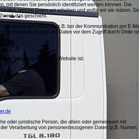
 mit denen Sie persönlich identifiziert werden können. Die
läutert, welche Daten wir erheben und wofür wir sie nutzen. Si
m Zweck das geschieht.
enübertragung im Internet (z.B. bei der Kommunikation per E-Ma
n lückenloser Schutz der Daten vor dem Zugriff durch Dritte ist
e
atenverarbeitung auf dieser Website ist:
er.de
iche oder juristische Person, die allein oder gemeinsam mit
l der Verarbeitung von personenbezogenen Daten (z.B. Namen,