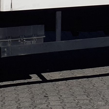
lte
en
um
n