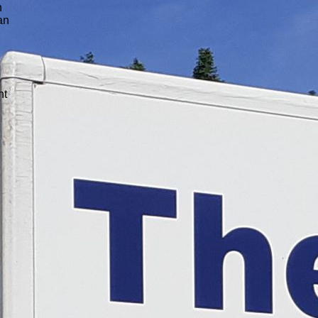
n
an
ht