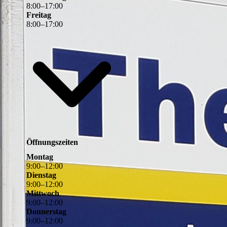
8
:
00
–
17
:
00
Freitag
8
:
00
–
17
:
00
Öffnungszeiten
Montag
9
:
00
–
12
:
00
Dienstag
9
:
00
–
12
:
00
Mittwoch
9
:
00
–
12
:
00
Donnerstag
9
:
00
–
12
:
00