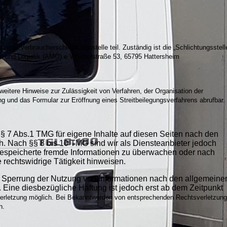
einer Verbraucherschlichtungsstelle teil. Zuständig ist die „Schlichtungsstell
 und Logistik (AMÖ) e.V.Schulstraße 53, 65795 Hattersheim
weitere Hinweise zur Zulässigkeit von Verfahren, der Organisation der
g und das Formular zur Eröffnung eines Streitbeilegungsverfahrens abrufbar.
§ 7 Abs.1 TMG für eigene Inhalte auf diesen Seiten nach den
h. Nach §§ 8 bis 10 TMG sind wir als Diensteanbieter jedoch
er gespeicherte fremde Informationen zu überwachen oder nach
 rechtswidrige Tätigkeit hinweisen.
r Sperrung der Nutzung von Informationen nach den allgemeine
 Eine diesbezügliche Haftung ist jedoch erst ab dem Zeitpunkt
erletzung möglich. Bei Bekanntwerden von entsprechenden Rechtsverletzun
n.