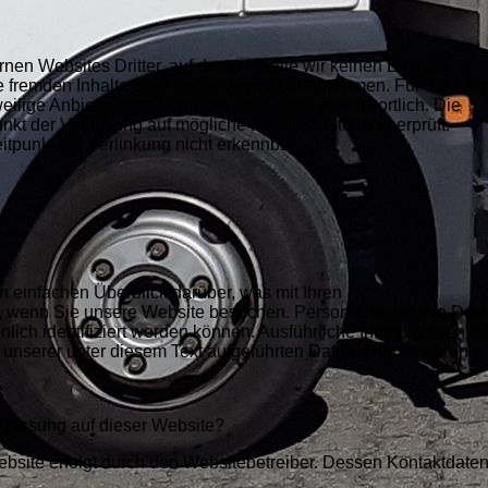
nen Websites Dritter, auf deren Inhalte wir keinen Einfluss
e fremden Inhalte auch keine Gewähr übernehmen. Für die Inha
eweilige Anbieter oder Betreiber der Seiten verantwortlich. Die
nkt der Verlinkung auf mögliche Rechtsverstöße überprüft.
itpunkt der Verlinkung nicht erkennbar.
 einfachen Überblick darüber, was mit Ihren
, wenn Sie unsere Website besuchen. Personenbezogene Dat
nlich identifiziert werden können. Ausführliche Informationen z
nserer unter diesem Text aufgeführten Datenschutzerklärung.
e
erfassung auf dieser Website?
ebsite erfolgt durch den Websitebetreiber. Dessen Kontaktdate