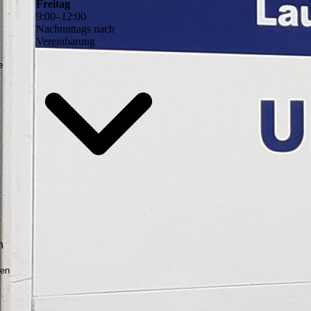
Freitag
9
:
00
–
12
:
00
Nachmittags nach
Vereinbarung
e
n
gen