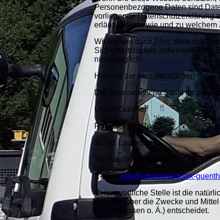
Personenbezogene Daten sind Daten,
vorliegende Datenschutzerklärung er
erläutert auch, wie und zu welche
Wir weisen darauf hin, dass die Dat
Sicherheitslücken aufweisen kann. Ei
nicht möglich.
Hinweis zur verantwortlichen Stell
Die verantwortliche Stelle für die D
Ullrich Günther
Rimloser Straße 23
36341 Lauterbach
Telefon: 06641919233
E-Mail:
info@umzugslogistik-guenth
Verantwortliche Stelle ist die natürl
anderen über die Zwecke und Mitte
Mail-Adressen o. Ä.) entscheidet.