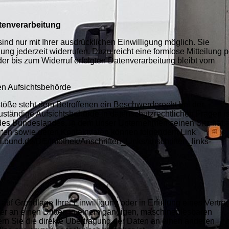
atenverarbeitung
nd nur mit Ihrer ausdrücklichen Einwilligung möglich. Sie
gung jederzeit widerrufen. Dazu reicht eine formlose Mitteilung p
er bis zum Widerruf erfolgten Datenverarbeitung bleibt vom
en Aufsichtsbehörde
stöße steht dem Betroffenen ein Beschwerderecht bei der
uständige Aufsichtsbehörde in datenschutzrechtlichen Fragen is
des Bundeslandes, in dem unser Unternehmen seinen Sitz hat.
gten sowie deren Kontaktdaten können folgendem Link
.bund.de/DE/Infothek/Anschriften_Links/anschriften_links-
auf Grundlage Ihrer Einwilligung oder in Erfüllung eines Vertra
oder an einen Dritten in einem gängigen, maschinenlesbaren
rn Sie die direkte Übertragung der Daten an einen anderen