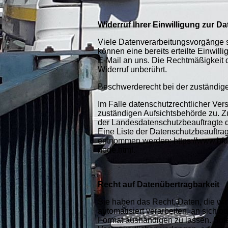
Widerruf Ihrer Einwilligung zur D
Viele Datenverarbeitungsvorgänge si
können eine bereits erteilte Einwilli
E-Mail an uns. Die Rechtmäßigkeit d
Widerruf unberührt.
Beschwerderecht bei der zuständig
Im Falle datenschutzrechtlicher Ver
zuständigen Aufsichtsbehörde zu. Z
der Landesdatenschutzbeauftragte 
Eine Liste der Datenschutzbeauftra
entnommen werden: https://www.bfdi
node.html.
Recht auf Datenübertragbarkeit
Sie haben das Recht, Daten, die wir 
automatisiert verarbeiten, an sich 
Format aushändigen zu lassen. Sofe