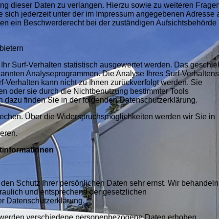
ng dieser Daten zu verlangen. Hierzu sowie zu weiteren Frage
sich jederzeit unter der im Impressum angegebenen Adresse 
en ein Beschwerderecht bei der zuständigen Aufsichtsbehörde
nbietern
hr Surf-Verhalten statistisch ausgewertet werden. Das geschie
nannten Analyseprogrammen. Die Analyse Ihres Surf-Verhaltens
rf-Verhalten kann nicht zu Ihnen zurückverfolgt werden. Sie
n oder sie durch die Nichtbenutzung bestimmter Tools
nen dazu finden Sie in der folgenden Datenschutzerklärung.
echen. Über die Widerspruchsmöglichkeiten werden wir Sie in
ieren.
htinformationen
 den Schutz Ihrer persönlichen Daten sehr ernst. Wir behandeln
aulich und entsprechend der gesetzlichen
er Datenschutzerklärung.
 werden verschiedene personenbezogene Daten erhoben.