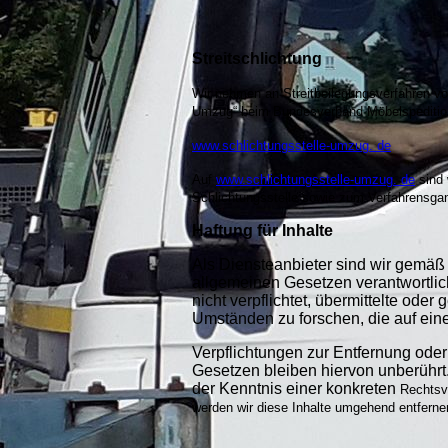
Streitschlichtung
Wir nehmen an Streitbeilegungsverfahren vor 
Umzug“ beim Bundesverband Möbelspedition
www.schlichtungsstelle-umzug. de
Auf
www.schlichtungsstelle-umzug. de
sind 
Schlichtungsstelle sowie zum Verfahrensgan
Haftung für Inhalte
Als Diensteanbieter sind wir gemäß 
allgemeinen Gesetzen verantwortlic
nicht verpflichtet, übermittelte od
Umständen zu forschen, die auf eine
Verpflichtungen zur Entfernung ode
Gesetzen bleiben hiervon unberührt.
der Kenntnis einer konkreten
Rechtsv
werden wir diese Inhalte umgehend entferne