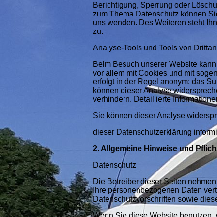
Berichtigung, Sperrung oder Löschu
zum Thema Datenschutz können Sie 
uns wenden. Des Weiteren steht Ihn
zu.
Analyse-Tools und Tools von Dritta
Beim Besuch unserer Website kann I
vor allem mit Cookies und mit soge
erfolgt in der Regel anonym; das Su
können dieser Analyse widerspreche
verhindern. Detaillierte Informatio
Sie können dieser Analyse widerspr
dieser Datenschutzerklärung inform
2. Allgemeine Hinweise und Pflic
Datenschutz
Die Betreiber dieser Seiten nehmen
Ihre personenbezogenen Daten vertr
Datenschutzvorschriften sowie dies
Wenn Sie diese Website benutzen,