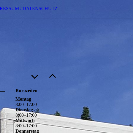
PRESSUM / DATENSCHUTZ
Bürozeiten
Montag
8
:
00
–
17
:
00
Dienstag
8
:
00
–
17
:
00
Mittwoch
8
:
00
–
17
:
00
Donnerstag