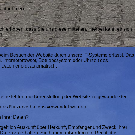
 entnehmen.
 erhoben, dass Sie uns diese mitteilen. Hierbei kann es sich
n
eim Besuch der Website durch unsere IT-Systeme erfasst. Das
B. Internetbrowser, Betriebssystem oder Uhrzeit des
 Daten erfolgt automatisch,
n.
eine fehlerfreie Bereitstellung der Website zu gewährleisten.
hres Nutzerverhaltens verwendet werden.
h Ihrer Daten?
geltlich Auskunft über Herkunft, Empfänger und Zweck Ihrer
aten zu erhalten. Sie haben außerdem ein Recht, die