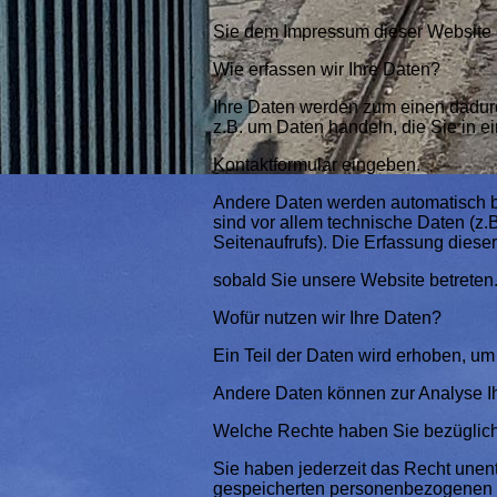
Sie dem Impressum dieser Website
Wie erfassen wir Ihre Daten?
Ihre Daten werden zum einen dadurch
z.B. um Daten handeln, die Sie in ei
Kontaktformular eingeben.
Andere Daten werden automatisch b
sind vor allem technische Daten (z.
Seitenaufrufs). Die Erfassung dieser
sobald Sie unsere Website betrete
Wofür nutzen wir Ihre Daten?
Ein Teil der Daten wird erhoben, um 
Andere Daten können zur Analyse I
Welche Rechte haben Sie bezüglic
Sie haben jederzeit das Recht unent
gespeicherten personenbezogenen D