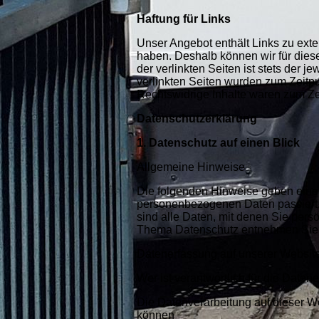
Haftung für Links
Unser Angebot enthält Links zu exter
haben. Deshalb können wir für dies
der verlinkten Seiten ist stets der j
verlinkten Seiten wurden zum Zeitpu
Rechtswidrige Inhalte waren zum Ze
Datenschutzerklärung
1. Datenschutz auf einen Blick
Allgemeine Hinweise
Die folgenden Hinweise geben einen
personenbezogenen Daten passiert
sind alle Daten, mit denen Sie persö
Thema Datenschutz entnehmen Sie u
Datenerfassung auf unserer Websit
Wer ist verantwortlich für die Daten
Die Datenverarbeitung auf dieser W
können