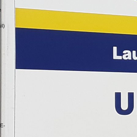
e
il)
 E-