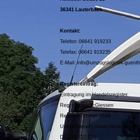
36341 Lauterbach
Kontakt:
Telefon: 06641 919233
Telefax: 06641 919235
E-Mail: info@umzugslogistik-guenth
Registereintrag:
Eintragung im Handelsregister.
Registergericht:Giessen
Registernummer: 2684
Umsatzsteuer:Umsatzsteuer-Identif
DE 233 727 750