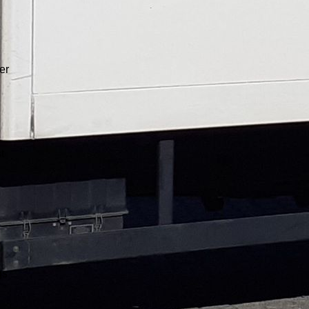
er
t
gs